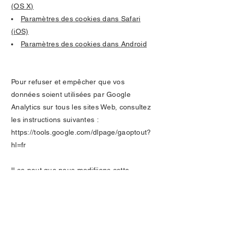
(OS X)
Paramètres des cookies dans Safari
(iOS)
Paramètres des cookies dans Android
Pour refuser et empêcher que vos
données soient utilisées par Google
Analytics sur tous les sites Web, consultez
les instructions suivantes :
https://tools.google.com/dlpage/gaoptout?
hl=fr
Il se peut que nous modifiions cette
politique en matière de cookies. Nous
vous encourageons à consulter
régulièrement cette page pour obtenir les
dernières informations sur les cookies.