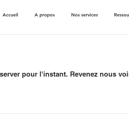
Accueil
A propos
Nos services
Ressou
server pour l'instant. Revenez nous voi