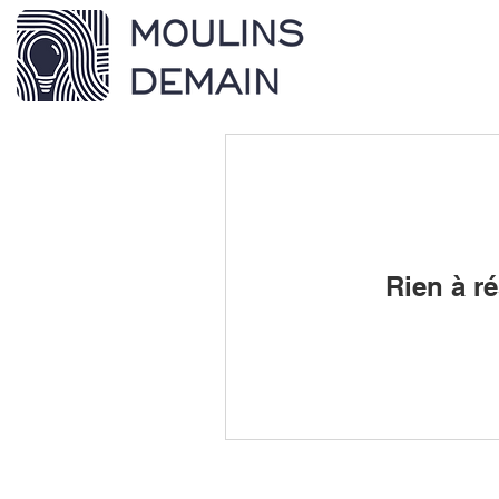
Rien à ré